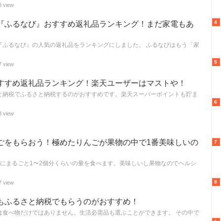
8 view
4
『ふるなび』おすすめ返礼品ランキング！まだ家電もあ
『ふるなび』の人気の返礼品をランキングにしました。 ふるなびはもう「家
5
7 view
すすめ返礼品ランキング！楽天ユーザーはマストや！
と納税でふるさと納税するのがおすすめです。楽天スーパーポイントも貯ま
6
3 view
ごをもらおう！極めたりんごが果物の中で1番美味しいの
7
回にまるごと1〜2個分くらいの量を食べます。美味しいし果物なのでヘルシ
8
7 view
もふるさと納税でもらうのがおすすめ！
は食べ物だけではありません。生活必需品も選ぶことができます。 その中で