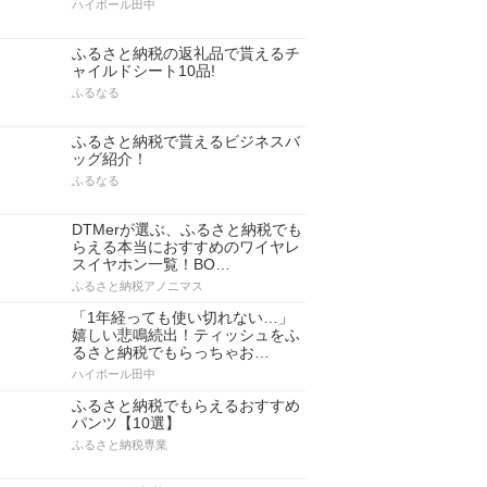
ハイボール田中
ふるさと納税の返礼品で貰えるチ
ャイルドシート10品!
ふるなる
ふるさと納税で貰えるビジネスバ
ッグ紹介！
ふるなる
DTMerが選ぶ、ふるさと納税でも
らえる本当におすすめのワイヤレ
スイヤホン一覧！BO…
ふるさと納税アノニマス
「1年経っても使い切れない…」
嬉しい悲鳴続出！ティッシュをふ
るさと納税でもらっちゃお…
ハイボール田中
ふるさと納税でもらえるおすすめ
パンツ【10選】
ふるさと納税専業