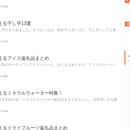
9
3 view
える干し芋13選
10
し芋をまとめました。さつまいもは、焼き芋も良いけど、干し芋にしても美
0 view
えるアイス返礼品まとめ
人気のサーティワンアイスクリーム、白くまもあります。アイスやスイーツ
4 view
えるミネラルウォーター特集！
おすすめの水・ミネラルウォーター返礼品をまとめました。 日常的に水を購
8 view
えるドライフルーツ返礼品まとめ