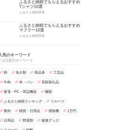
ふるさと納税でもらえるおすすめ
Tシャツ10選
ふるさと納税専業
ふるさと納税でもらえるおすすめ
マフラー10選
ふるさと納税専業
人気のキーワード
いま話題のキーワード
卵
魚介類
商品券
工芸品
牛肉
米・パン
高額返礼品
家電・PC・周辺機器
麺類
ふるさと納税ランキング
フルーツ
豚肉
雑貨・日用品
掃除機
1万円
日用品
野菜類
健康グッズ