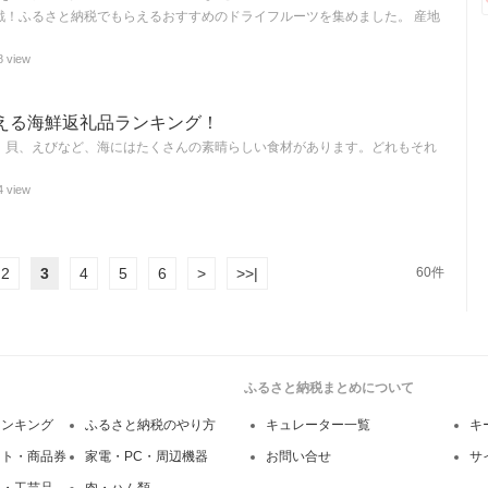
戦！ふるさと納税でもらえるおすすめのドライフルーツを集めました。 産地
8 view
える海鮮返礼品ランキング！
、貝、えびなど、海にはたくさんの素晴らしい食材があります。どれもそれ
4 view
2
3
4
5
6
>
>>|
60件
ふるさと納税まとめについて
ランキング
ふるさと納税のやり方
キュレーター一覧
キ
フト・商品券
家電・PC・周辺機器
お問い合せ
サ