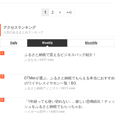
1
2
>
>>|
アクセスランキング
人気のあるまとめランキング
Daily
Weekly
Monthly
1
ふるさと納税で貰えるビジネスバッグ紹介！
ふるなる
/ 6957 view
2
DTMerが選ぶ、ふるさと納税でもらえる本当におすすめ
のワイヤレスイヤホン一覧！BO…
ふるさと納税アノニマス
/ 9873 view
3
「1年経っても使い切れない…」嬉しい悲鳴続出！ティッ
シュをふるさと納税でもらっちゃお…
ハイボール田中
/ 14403 view