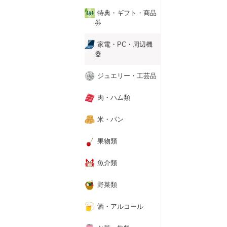
特典・ギフト・商品
券
家電・PC・周辺機
器
ジュエリー・工芸品
肉・ハム類
米・パン
果物類
魚介類
野菜類
酒・アルコール