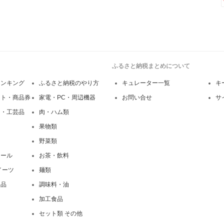
ふるさと納税まとめについて
ランキング
ふるさと納税のやり方
キュレーター一覧
キ
フト・商品券
家電・PC・周辺機器
お問い合せ
サ
ー・工芸品
肉・ハム類
果物類
野菜類
コール
お茶・飲料
イーツ
麺類
用品
調味料・油
加工食品
セット類 その他