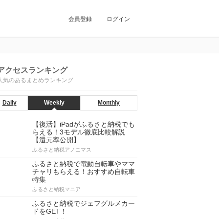
会員登録
ログイン
アクセスランキング
人気のあるまとめランキング
Daily
Weekly
Monthly
【復活】iPadがふるさと納税でも
らえる！3モデル徹底比較解説
【還元率公開】
ふるさと納税アノニマス
ふるさと納税で電動自転車やママ
チャリもらえる！おすすめ自転車
特集
ふるさと納税マニア
ふるさと納税でジェフグルメカー
ドをGET！