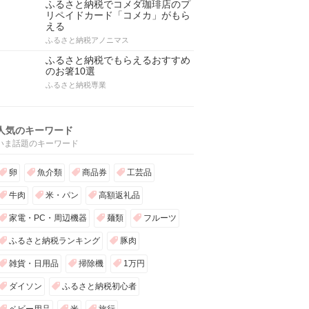
ふるさと納税でコメダ珈琲店のプ
リペイドカード「コメカ」がもら
える
ふるさと納税アノニマス
ふるさと納税でもらえるおすすめ
のお箸10選
ふるさと納税専業
人気のキーワード
いま話題のキーワード
卵
魚介類
商品券
工芸品
牛肉
米・パン
高額返礼品
家電・PC・周辺機器
麺類
フルーツ
ふるさと納税ランキング
豚肉
雑貨・日用品
掃除機
1万円
ダイソン
ふるさと納税初心者