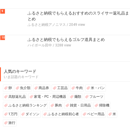
9
ふるさと納税でもらえるおすすめのスライサー返礼品ま
とめ
ふるさと納税アノニマス
/ 2049 view
10
ふるさと納税でもらえるゴルフ道具まとめ
ハイボール田中
/ 3288 view
人気のキーワード
いま話題のキーワード
卵
魚介類
商品券
工芸品
牛肉
米・パン
高額返礼品
家電・PC・周辺機器
麺類
フルーツ
ふるさと納税ランキング
豚肉
雑貨・日用品
掃除機
1万円
ダイソン
ふるさと納税初心者
ベビー用品
米
旅行