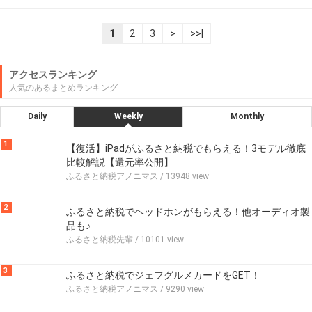
1
2
3
>
>>|
アクセスランキング
人気のあるまとめランキング
Daily
Weekly
Monthly
1
【復活】iPadがふるさと納税でもらえる！3モデル徹底
比較解説【還元率公開】
ふるさと納税アノニマス
/ 13948 view
2
ふるさと納税でヘッドホンがもらえる！他オーディオ製
品も♪
ふるさと納税先輩
/ 10101 view
3
ふるさと納税でジェフグルメカードをGET！
ふるさと納税アノニマス
/ 9290 view