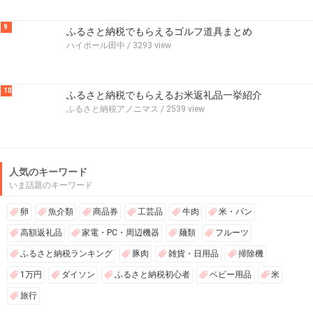
9
ふるさと納税でもらえるゴルフ道具まとめ
ハイボール田中
/ 3293 view
10
ふるさと納税でもらえるお米返礼品一挙紹介
ふるさと納税アノニマス
/ 2539 view
人気のキーワード
いま話題のキーワード
卵
魚介類
商品券
工芸品
牛肉
米・パン
高額返礼品
家電・PC・周辺機器
麺類
フルーツ
ふるさと納税ランキング
豚肉
雑貨・日用品
掃除機
1万円
ダイソン
ふるさと納税初心者
ベビー用品
米
旅行