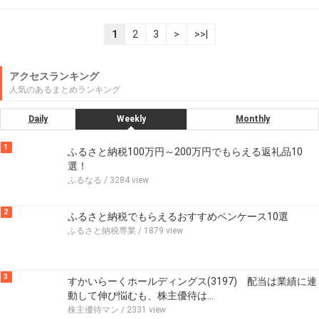
1
2
3
>
>>|
アクセスランキング
人気のあるまとめランキング
Daily
Weekly
Monthly
1
ふるさと納税100万円～200万円でもらえる返礼品10
選！
ふるなる
/ 3284 view
2
ふるさと納税でもらえるおすすめペンケース10選
ふるさと納税専業
/ 1879 view
3
すかいらーくホールディングス(3197) 配当は業績に連
動して伸び悩むも、株主優待は…
株主優待マン
/ 2331 view