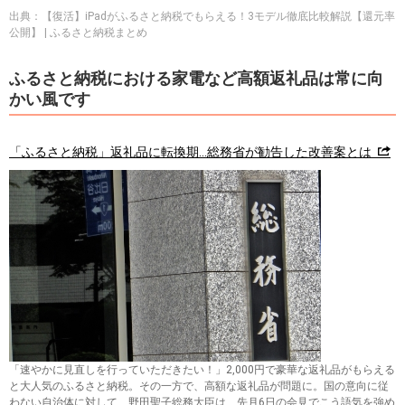
出典：【復活】iPadがふるさと納税でもらえる！3モデル徹底比較解説【還元率
公開】 | ふるさと納税まとめ
ふるさと納税における家電など高額返礼品は常に向
かい風です
「ふるさと納税」返礼品に転換期…総務省が勧告した改善案とは
「速やかに見直しを行っていただきたい！」2,000円で豪華な返礼品がもらえる
と大人気のふるさと納税。その一方で、高額な返礼品が問題に。国の意向に従
わない自治体に対して、野田聖子総務大臣は、先月6日の会見でこう語気を強め