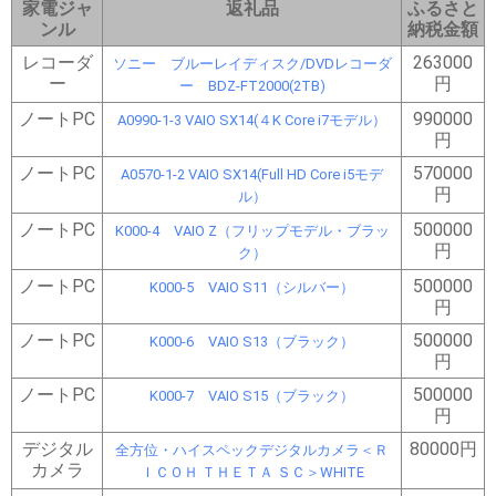
家電ジャ
返礼品
ふるさと
ンル
納税金額
レコーダ
263000
ソニー ブルーレイディスク/DVDレコーダ
ー
円
ー BDZ-FT2000(2TB)
ノートPC
990000
A0990-1-3 VAIO SX14(４K Core i7モデル）
円
ノートPC
570000
A0570-1-2 VAIO SX14(Full HD Core i5モデ
円
ル）
ノートPC
500000
K000-4 VAIO Z（フリップモデル・ブラッ
円
ク）
ノートPC
500000
K000-5 VAIO S11（シルバー）
円
ノートPC
500000
K000-6 VAIO S13（ブラック）
円
ノートPC
500000
K000-7 VAIO S15（ブラック）
円
デジタル
80000円
全方位・ハイスペックデジタルカメラ＜Ｒ
カメラ
ＩＣＯＨ ＴＨＥＴＡ ＳＣ＞WHITE