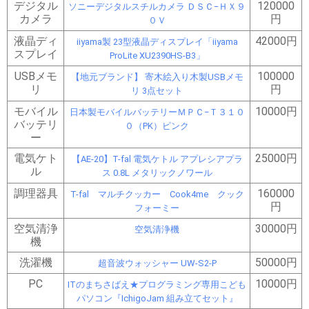
デジタル
120000
ソニーデジタルスチルカメラ ＤＳＣ−ＨＸ９
カメラ
円
０Ｖ
液晶ディ
42000円
iiyama製 23型液晶ディスプレイ「iiyama
スプレイ
ProLite XU2390HS-B3」
USBメモ
100000
【地元ブランド】 寄木絵入り木製USBメモ
リ
円
リ 3点セット
モバイル
10000円
日本製モバイルバッテリーＭＰＣ−Ｔ３１０
バッテリ
０（PK）ピンク
ー
電気ケト
25000円
【AE-20】T-fal 電気ケトル アプレシアプラ
ル
ス 0.8L メタリックノワール
調理器具
160000
T-fal マルチクッカー Cook4me クック
円
フォーミー
空気清浄
30000円
空気清浄機
機
洗濯機
50000円
超音波ウォッシャー UW-S2-P
PC
10000円
ITのまちさばえ★プログラミング専用こども
パソコン『IchigoJam 組み立てセット』