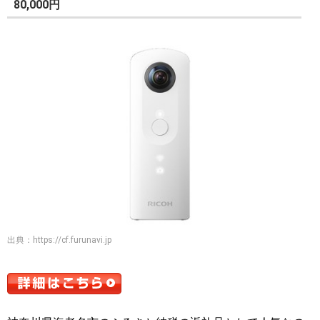
80,000円
出典：
https://cf.furunavi.jp