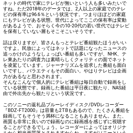
ネットの時代で家にテレビが無いという人も多いみたいで
すね。ただ2018年のデータでは、2人以上の家庭でのテレ
ビの保有率は96.6％という状況です。つまりほぼどの家庭
にもテレビがある状態。世代によってここの保有率は変動
があるようで、おそらく今の10-20代の若い世代ではテレビ
を保有していない層もそこそこいそうです。
話は戻りますが、皆さんもっとテレビ番組観たほうがいい
ですよ。民放によってはネットで話題になったニュースの
追っかけのようなしょっぱい番組も多いですが、NHK、テ
レ東あたりの調査力は素晴らしくクォリティの面でネット
を凌駕しています。ジャーナリズムを追求した番組も面白
いですし、バラエティもその面白い。やはりテレビは企画
力があるなと思わされます。
そんなこんなで個人的にテレビ番組は毎日自動で録画をし
ている状態です。録画した番組は平日夜に観たり、NAS経
由で外出先から観たりという状況です。
このソニーの返礼品ブルーレイディスク/DVDレコーダー
『BDZ-FT2000』は容量も2TBもあるので、たくさん番組を
録画してもそうそう満杯になることもありません。また、
画質も非常に良いので録画なのに録画感を感じずに視聴す
ることができるでしょう。レコーダーによってはオリジナ
ルから相当画質落とされますからね。さすがソニーという