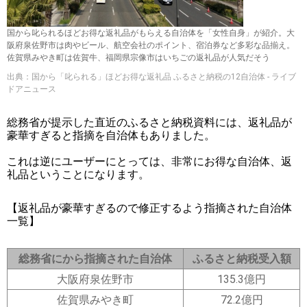
国から叱られるほどお得な返礼品がもらえる自治体を「女性自身」が紹介。大
阪府泉佐野市は肉やビール、航空会社のポイント、宿泊券など多彩な品揃え。
佐賀県みやき町は佐賀牛、福岡県宗像市はいちごの返礼品が人気だそう
出典：国から「叱られる」ほどお得な返礼品 ふるさと納税の12自治体 - ライブ
ドアニュース
総務省が提示した直近のふるさと納税資料には、返礼品が
豪華すぎると指摘を自治体もありました。
これは逆にユーザーにとっては、非常にお得な自治体、返
礼品ということになります。
【返礼品が豪華すぎるので修正するよう指摘された自治体
一覧】
総務省にから指摘された自治体
ふるさと納税受入額
大阪府泉佐野市
135.3億円
佐賀県みやき町
72.2億円